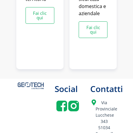
domestica e
Fai clic
aziendale
qui
Fai clic
qui
Social
Contatti
Via
Provinciale
Lucchese
343
51034