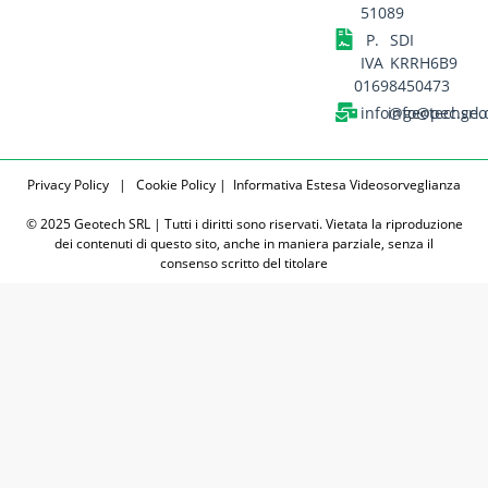
51089
P.
SDI
IVA
KRRH6B9
01698450473
info@geotechsrl.
info@pec.geo
Privacy Policy
|
Cookie Policy |
Informativa Estesa Videosorveglianza
© 2025 Geotech SRL | Tutti i diritti sono riservati. Vietata la riproduzione
dei contenuti di questo sito, anche in maniera parziale, senza il
consenso scritto del titolare