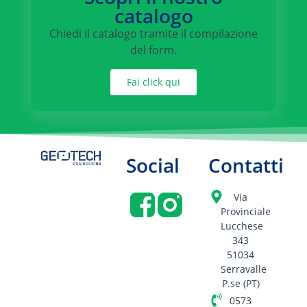
catalogo
Chiedi il catalogo tramite il compilazione
del form.
Fai click qui
Social
Contatti
Via
Provinciale
Lucchese
343
51034
Serravalle
P.se (PT)
0573